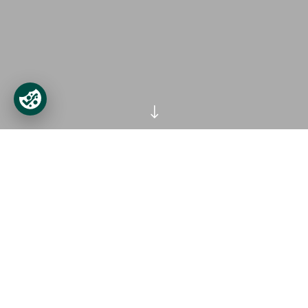
"
Teacht ar Pháirc an
Fhionnuisce
Tá sé an-éasca do bhealach a dhéanamh go Páirc an
Fhionnuisce. Tá Ionad na gCuairteoirí thart ar sé
chiliméadar ó lár chathair Bhaile Átha Cliath, agus
díreach deich nóiméad ón M50 (bealach amach 6),
nó fiche nóiméad ó Aerfort Bhaile Átha Cliath.