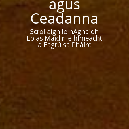
agus
Ceadanna
Scrollaigh le hAghaidh
Eolas Maidir le hImeacht
a Eagrú sa Pháirc